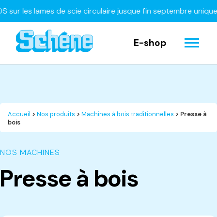
r les lames de scie circulaire jusque fin septembre uniquem
E-shop
Accueil
>
Nos produits
>
Machines à bois traditionnelles
> Presse à
bois
NOS MACHINES
Presse à bois