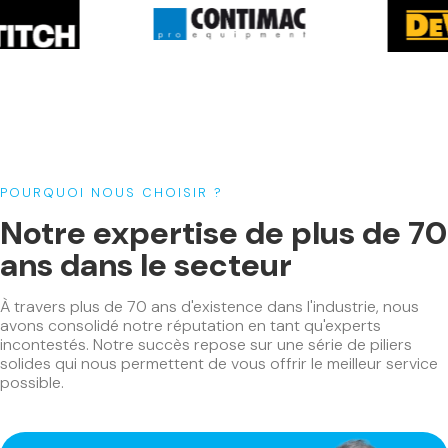
Scie à panneaux horizontale
(12)
Scie à panneaux verticale
(1)
Scie à ruban
(6)
Scie radiale
(2)
Système de levage panneaux
(4)
Tenonneuse
(1)
POURQUOI NOUS CHOISIR ?
Toupie
(7)
Notre expertise de plus de 70
Machines à bois CNC
(19)
ans dans le secteur
Butée positionneur informatisé
(1)
Centre de travail CNC
(9)
À travers plus de 70 ans d'existence dans l'industrie, nous
Scie à débiter CNC
(6)
avons consolidé notre réputation en tant qu'experts
Tronçonneuse automatique
(2)
incontestés. Notre succès repose sur une série de piliers
solides qui nous permettent de vous offrir le meilleur service
Machines portatives
(267)
possible.
Affleureuses
(5)
Agrafeuses
(5)