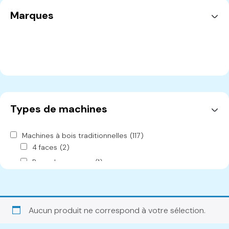
Marques
Types de machines
Machines à bois traditionnelles
(117)
4 faces
(2)
Banc de ponçage
(1)
Brosseuse
(1)
Cabine de peinture
(1)
Cadreuse
(2)
Aucun produit ne correspond à votre sélection.
Chariot
(2)