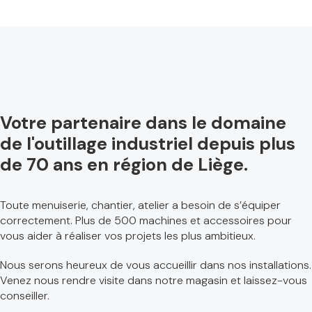
Scies sauteuses
(10)
Souffleurs
(3)
Visseuses
(33)
Accessoires
(344)
Accessoires pour encolleuse de chant
(1)
Votre partenaire dans le domaine
Accessoires pour Toupie
(4)
de l'outillage industriel depuis plus
Aspirations
(7)
de 70 ans en région de Liège.
Banc de menuiserie
(1)
Chauffages
(1)
Toute menuiserie, chantier, atelier a besoin de s’équiper
Machines Alu et PVC
(9)
correctement. Plus de 500 machines et accessoires pour
Outillages
(36)
vous aider à réaliser vos projets les plus ambitieux.
Uncategorized
(19)
Nous serons heureux de vous accueillir dans nos installations.
Venez nous rendre visite dans notre magasin et laissez-vous
conseiller.