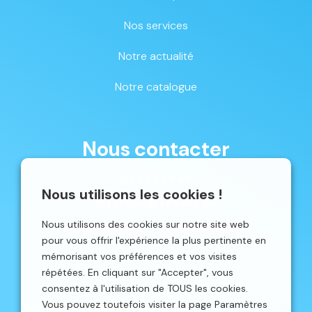
Nos services
Notre actualité
Notre catalogue
Nous contacter
087 33 59 68
Nous utilisons les cookies !
mschene@schene.be
Nous utilisons des cookies sur notre site web
Avenue du Parc 16 | 4650 CHAINEUX
pour vous offrir l'expérience la plus pertinente en
mémorisant vos préférences et vos visites
répétées. En cliquant sur "Accepter", vous
consentez à l'utilisation de TOUS les cookies.
Vous pouvez toutefois visiter la page Paramètres
©2026 Schêne. Site web réalisé par
Localisy Web Agency.