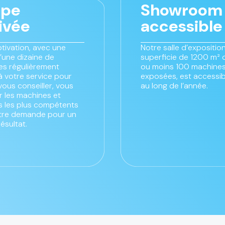
ipe
Showroom
ivée
accessible
tivation, avec une
Notre salle d’exposition
’une dizaine de
superficie de 1200 m² 
s régulièrement
ou moins 100 machines
à votre service pour
exposées, est accessib
vous conseiller, vous
au long de l’année.
 les machines et
es les plus compétents
tre demande pour un
résultat.