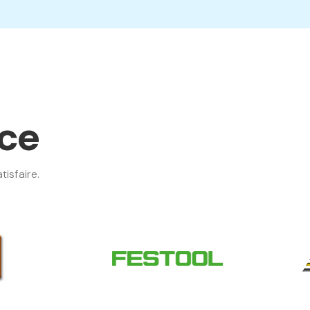
nce
isfaire.