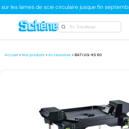
es de scie circulaire jusque fin septembre unique
Accueil
>
Nos produits
>
Accessoires
> BATI UG-KS 60