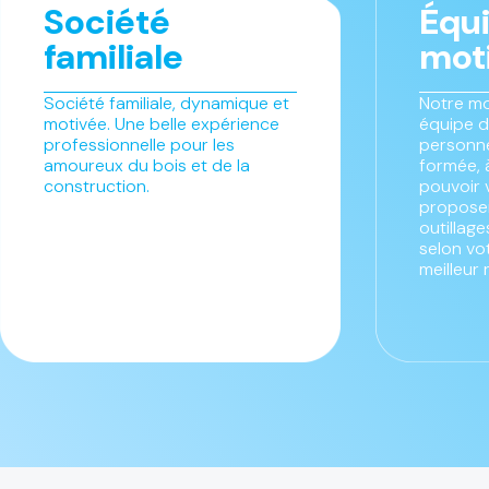
Société
Équ
familiale
mot
Société familiale, dynamique et
Notre mo
motivée. Une belle expérience
équipe d
professionnelle pour les
personne
amoureux du bois et de la
formée, 
construction.
pouvoir 
proposer
outillag
selon vo
meilleur 