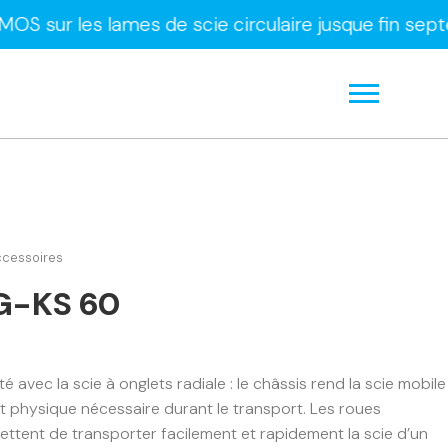
s lames de scie circulaire jusque fin septembre u
ccessoires
G-KS 60
ité avec la scie à onglets radiale : le châssis rend la scie mobile
ort physique nécessaire durant le transport. Les roues
mettent de transporter facilement et rapidement la scie d’un