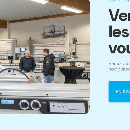
NOTRE 
Ve
le
vo
Venez déc
notre gran
EN SA