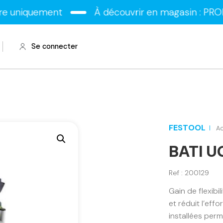
ment
À découvrir en magasin : PROMOS sur le
Se connecter
FESTOOL
A
BATI U
Ref : 200129
Gain de flexibil
et réduit l’eff
installées per