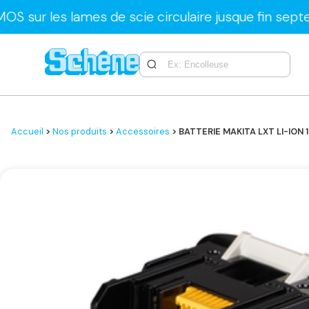
s lames de scie circulaire jusque fin septembre u
Accueil
>
Nos produits
>
Accessoires
> BATTERIE MAKITA LXT LI-ION 