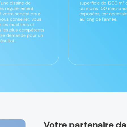
’une dizaine de
superficie de 1200 m² 
s régulièrement
ou moins 100 machines
à votre service pour
exposées, est accessib
vous conseiller, vous
au long de l’année.
 les machines et
es les plus compétents
tre demande pour un
résultat.
Votre partenaire d