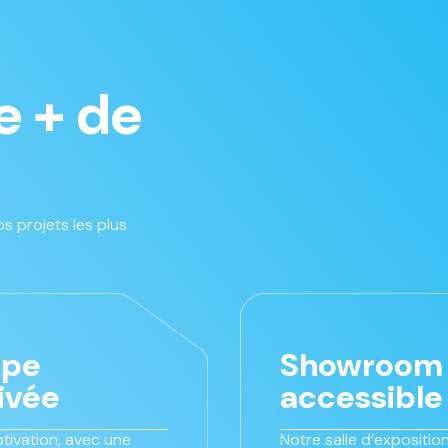
e + de
s projets les plus
ipe
Showroom
ivée
accessible
tivation, avec une
Notre salle d’exposition