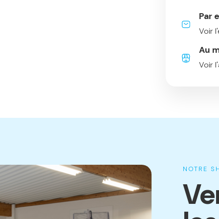
articles, les p
disparaissent d
Par 
Voir l
Au m
Voir 
NOTRE 
Ve