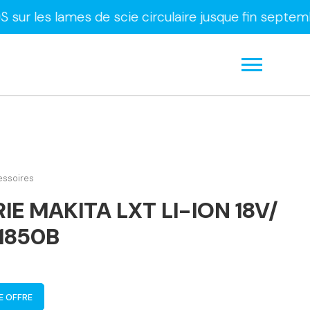
ames de scie circulaire jusque fin septembre uniq
essoires
IE MAKITA LXT LI-ION 18V/
1850B
E OFFRE