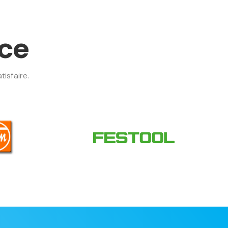
nce
isfaire.