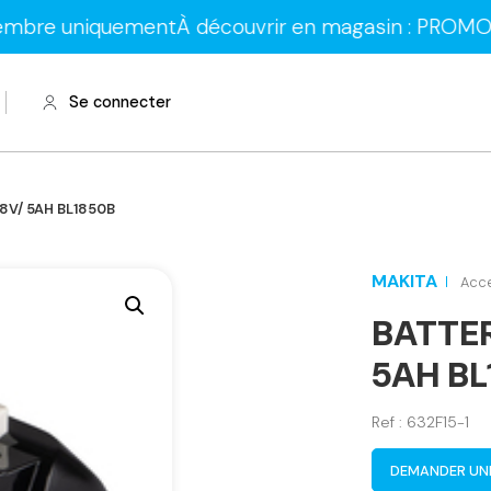
niquement
À découvrir en magasin : PROMOS sur les l
Se connecter
18V/ 5AH BL1850B
MAKITA
Acc
BATTER
5AH BL
Ref : 632F15-1
DEMANDER UN