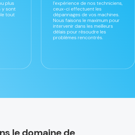
ou plus
l’expérience de nos techniciens,
 y sont
ceux-ci effectuent les
le tout
dépannages de vos machines.
Nous faisons le maximum pour
intervenir dans les meilleurs
délais pour résoudre les
problèmes rencontrés.
ans le domaine de