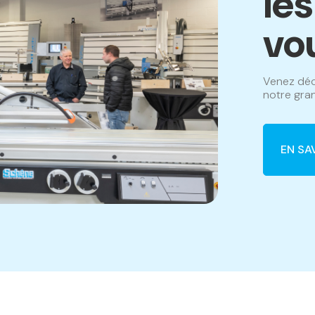
le
vo
Venez déc
notre gran
EN SA