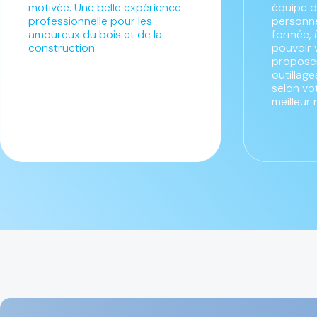
motivée. Une belle expérience
équipe d
professionnelle pour les
personne
amoureux du bois et de la
formée, 
construction.
pouvoir 
proposer
outillag
selon vo
meilleur 