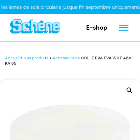
ames de scie circulaire jusque fin septembre uniquement
À déc
E-shop
Accueil
>
Nos produits
>
Accessoires
> COLLE EVA EVA WHT 48x-
KA 65