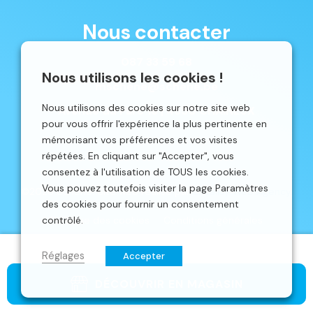
Nous contacter
087 33 59 68
Nous utilisons les cookies !
mschene@schene.be
Nous utilisons des cookies sur notre site web
Avenue du Parc 16 | 4650 CHAINEUX
pour vous offrir l'expérience la plus pertinente en
mémorisant vos préférences et vos visites
répétées. En cliquant sur "Accepter", vous
consentez à l'utilisation de TOUS les cookies.
Vous pouvez toutefois visiter la page Paramètres
©2026 Schêne. Site web réalisé par
Localisy Web Agency.
des cookies pour fournir un consentement
contrôlé.
Politique des cookies
Conditions générales
Réglages
Accepter
DÉCOUVRIR EN MAGASIN