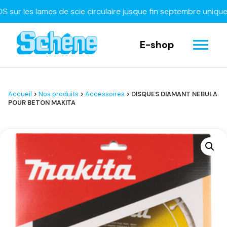
les lames de scie circulaire jusque fin septembre uniquemen
E-shop
Accueil
>
Nos produits
>
Accessoires
> DISQUES DIAMANT NEBULA
POUR BETON MAKITA