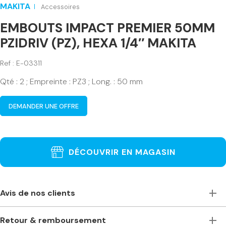
MAKITA
Accessoires
EMBOUTS IMPACT PREMIER 50MM
PZIDRIV (PZ), HEXA 1/4″ MAKITA
Ref : E-03311
Qté : 2 ; Empreinte : PZ3 ; Long. : 50 mm
DEMANDER UNE OFFRE
DÉCOUVRIR EN MAGASIN
Avis de nos clients
Toujours à l’écoute, accueillants et de bons conseils. Je
Retour & remboursement
recommande vivement ce magasin pour ceux qui ont