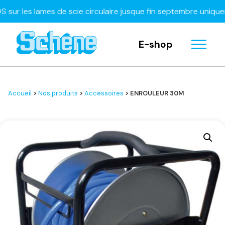
les lames de scie circulaire jusque fin septembre uniquemen
E-shop
Accueil
>
Nos produits
>
Accessoires
> ENROULEUR 30M