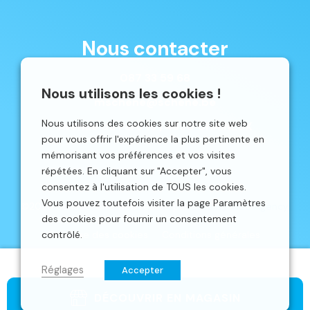
Nous contacter
087 33 59 68
Nous utilisons les cookies !
mschene@schene.be
Nous utilisons des cookies sur notre site web
Avenue du Parc 16 | 4650 CHAINEUX
pour vous offrir l'expérience la plus pertinente en
mémorisant vos préférences et vos visites
répétées. En cliquant sur "Accepter", vous
consentez à l'utilisation de TOUS les cookies.
Vous pouvez toutefois visiter la page Paramètres
©2026 Schêne. Site web réalisé par
Localisy Web Agency.
des cookies pour fournir un consentement
contrôlé.
Politique des cookies
Conditions générales
Réglages
Accepter
DÉCOUVRIR EN MAGASIN