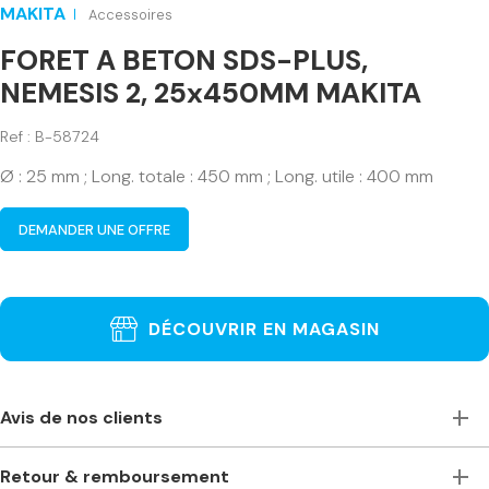
MAKITA
Accessoires
FORET A BETON SDS-PLUS,
NEMESIS 2, 25x450MM MAKITA
Ref : B-58724
Ø : 25 mm ; Long. totale : 450 mm ; Long. utile : 400 mm
DEMANDER UNE OFFRE
DÉCOUVRIR EN MAGASIN
Avis de nos clients
Toujours à l’écoute, accueillants et de bons conseils. Je
Retour & remboursement
recommande vivement ce magasin pour ceux qui ont