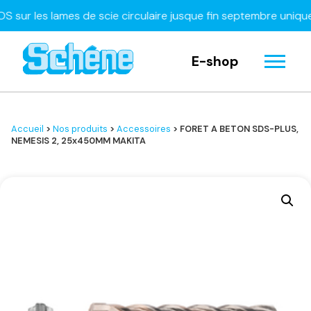
 les lames de scie circulaire jusque fin septembre uniquemen
E-shop
Accueil
>
Nos produits
>
Accessoires
> FORET A BETON SDS-PLUS,
NEMESIS 2, 25x450MM MAKITA