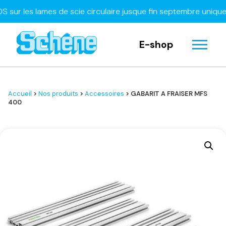
 les lames de scie circulaire jusque fin septembre uniquemen
E-shop
Accueil
>
Nos produits
>
Accessoires
> GABARIT A FRAISER MFS
400