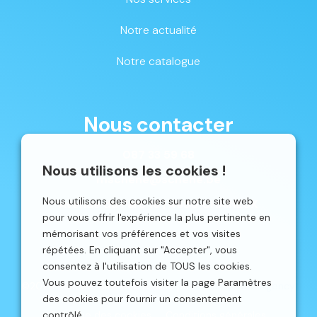
Notre actualité
Notre catalogue
Nous contacter
087 33 59 68
Nous utilisons les cookies !
mschene@schene.be
Nous utilisons des cookies sur notre site web
Avenue du Parc 16 | 4650 CHAINEUX
pour vous offrir l'expérience la plus pertinente en
mémorisant vos préférences et vos visites
répétées. En cliquant sur "Accepter", vous
consentez à l'utilisation de TOUS les cookies.
Vous pouvez toutefois visiter la page Paramètres
©2026 Schêne. Site web réalisé par
Localisy Web Agency.
des cookies pour fournir un consentement
contrôlé.
Politique des cookies
Conditions générales