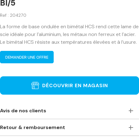
BI/5
Ref : 204270
La forme de base ondulée en bimétal HCS rend cette lame de
scie idéale pour l’aluminium, les métaux non ferreux et l’acier.
Le bimétal HCS résiste aux températures élevées et à l’usure.
DEMANDER UNE OFFRE
DÉCOUVRIR EN MAGASIN
Avis de nos clients
Toujours à l’écoute, accueillants et de bons conseils. Je
Retour & remboursement
recommande vivement ce magasin pour ceux qui ont
besoin de machines à bois professionnelles. Machines