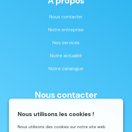
À propos
Nous contacter
Notre entreprise
Nos services
Notre actualité
Notre catalogue
Nous contacter
087 33 59 68
Nous utilisons les cookies !
mschene@schene.be
Nous utilisons des cookies sur notre site web
Avenue du Parc 16 | 4650 CHAINEUX