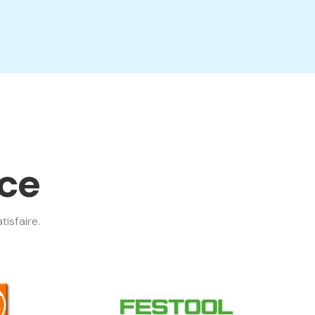
nce
isfaire.