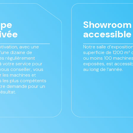
ipe
Showroom
ivée
accessible
tivation, avec une
Notre salle d’exposition
’une dizaine de
superficie de 1200 m² 
s régulièrement
ou moins 100 machines
à votre service pour
exposées, est accessib
vous conseiller, vous
au long de l’année.
 les machines et
es les plus compétents
tre demande pour un
résultat.