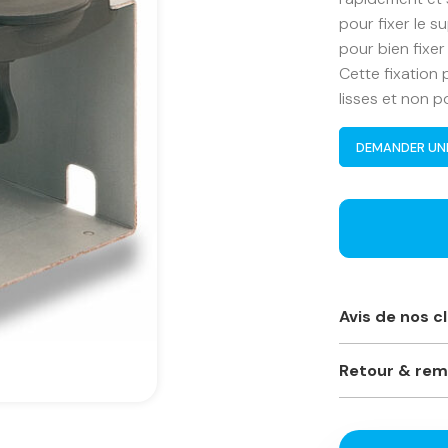
pour fixer le s
pour bien fixer
Cette fixation
lisses et non p
DEMANDER UN
Avis de nos c
Toujours à l’éc
Retour & re
vivement ce mag
professionnelle
Je ne suis pas 
marques. Prix c
retourner ?
Phillippe O.