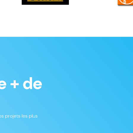
e + de
s projets les plus