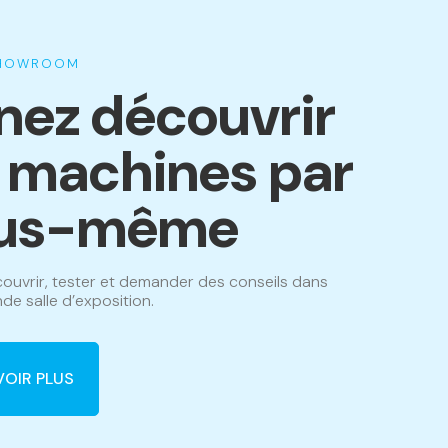
SHOWROOM
nez découvrir
s machines par
us-même
ouvrir, tester et demander des conseils dans
de salle d’exposition.
VOIR PLUS