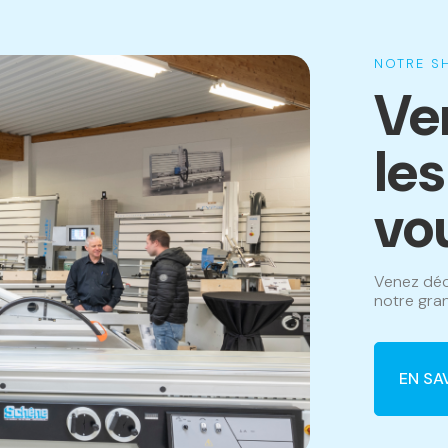
NOTRE 
Ve
le
vo
Venez déc
notre gran
EN SA