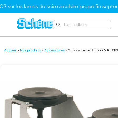
 lames de scie circulaire jusque fin septembre uni
Accueil
>
Nos produits
>
Accessoires
> Support à ventouses VIRUTE