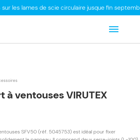
mes de scie circulaire jusque fin septembre uniqu
cessoires
t à ventouses VIRUTEX
entouses SFV50 (réf. 5045753) est idéal pour fixer
solidement le panneau. Il comprend deux serre-joints (L=100)