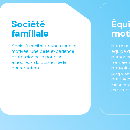
Société
Équ
familiale
mot
Société familiale, dynamique et
Notre mo
motivée. Une belle expérience
équipe d
professionnelle pour les
personne
amoureux du bois et de la
formée, 
construction.
pouvoir 
proposer
outillag
selon vo
meilleur 