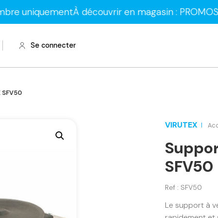
quement
À découvrir en magasin : PROMOS sur les la
Se connecter
X SFV50
VIRUTEX
Ac
Suppor
SFV50
Ref : SFV50
Le support à v
rapidement et 