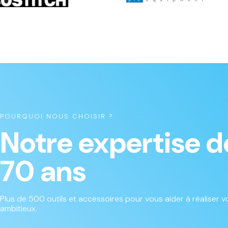
POURQUOI NOUS CHOISIR ?
Notre expertise d
70 ans
Plus de 500 outils et accessoires pour vous aider à réaliser vo
ambitieux.