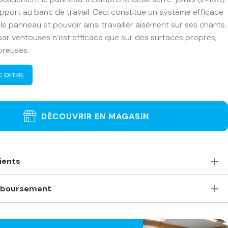
upport au banc de travail. Ceci constitue un système efficace
 le panneau et pouvoir ainsi travailler aisément sur ses chants.
 par ventouses n’est efficace que sur des surfaces propres,
oreuses.
E OFFRE
DÉCOUVRIR EN MAGASIN
lients
oute, accueillants et de bons conseils. Je recommande
mboursement
asin pour ceux qui ont besoin de machines à bois
s. Machines stationnaires ou portables des plus grandes
satisfait(e) de ma commande. Comment puis-je la
ompétitifs même comparés à des magasins plus grands –