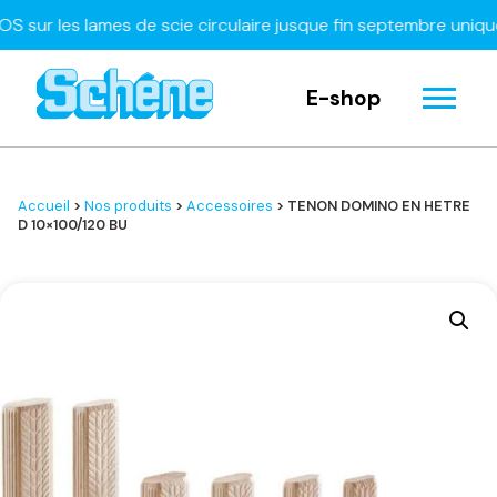
 les lames de scie circulaire jusque fin septembre uniquemen
E-shop
Accueil
>
Nos produits
>
Accessoires
> TENON DOMINO EN HETRE
D 10×100/120 BU