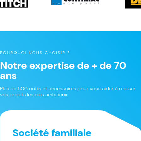
POURQUOI NOUS CHOISIR ?
Notre expertise de + de 70
ans
Plus de 500 outils et accessoires pour vous aider à réaliser
vos projets les plus ambitieux.
Société familiale