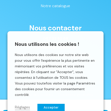
Notre catalogue
Nous contacter
087 33 59 68
Nous utilisons les cookies !
mschene@schene.be
Nous utilisons des cookies sur notre site web
Avenue du Parc 16 | 4650 CHAINEUX
pour vous offrir l'expérience la plus pertinente en
mémorisant vos préférences et vos visites
répétées. En cliquant sur "Accepter", vous
consentez à l'utilisation de TOUS les cookies.
Vous pouvez toutefois visiter la page Paramètres
©2026 Schêne. Site web réalisé par
Localisy Web Agency.
des cookies pour fournir un consentement
contrôlé.
Politique des cookies
Conditions générales
Réglages
Accepter