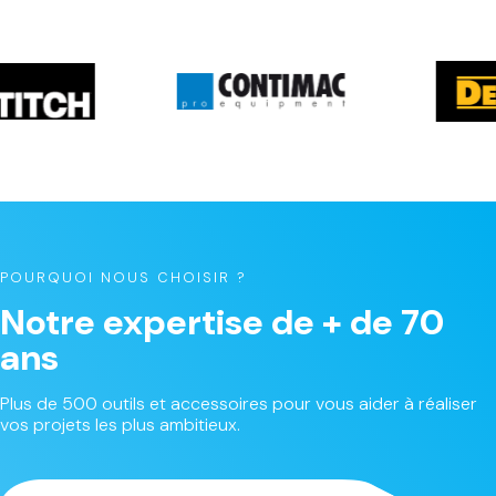
POURQUOI NOUS CHOISIR ?
Notre expertise de + de 70
ans
Plus de 500 outils et accessoires pour vous aider à réaliser
vos projets les plus ambitieux.