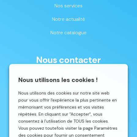
Nos services
Notre actualité
Notre catalogue
Nous contacter
087 33 59 68
Nous utilisons les cookies !
mschene@schene.be
Nous utilisons des cookies sur notre site web
Avenue du Parc 16 | 4650 CHAINEUX
pour vous offrir l'expérience la plus pertinente en
mémorisant vos préférences et vos visites
répétées. En cliquant sur "Accepter", vous
consentez à l'utilisation de TOUS les cookies.
Vous pouvez toutefois visiter la page Paramètres
©2026 Schêne. Site web réalisé par
Localisy Web Agency.
des cookies pour fournir un consentement