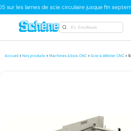
ames de scie circulaire jusque fin septembre uniqu
Accueil
>
Nos produits
>
Machines à bois CNC
>
Scie à débiter CNC
> S