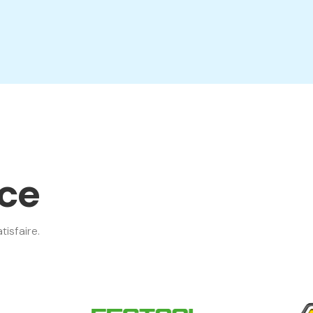
nce
isfaire.