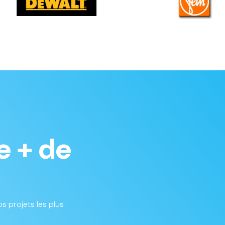
e + de
s projets les plus