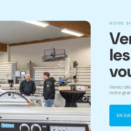
NOTRE 
Ve
le
vo
Venez déc
notre gran
EN SA