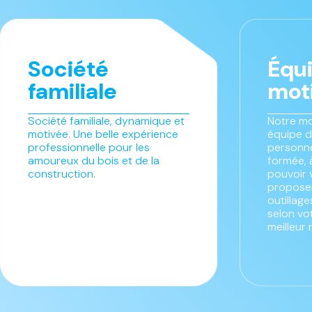
Société
Équ
familiale
mot
Société familiale, dynamique et
Notre mo
motivée. Une belle expérience
équipe d
professionnelle pour les
personne
amoureux du bois et de la
formée, 
construction.
pouvoir 
proposer
outillag
selon vo
meilleur 