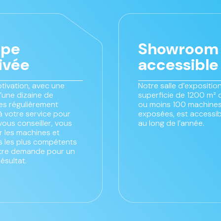
ipe
Showroom
ivée
accessible
tivation, avec une
Notre salle d’exposition
’une dizaine de
superficie de 1200 m² 
s régulièrement
ou moins 100 machines
à votre service pour
exposées, est accessib
vous conseiller, vous
au long de l’année.
 les machines et
es les plus compétents
tre demande pour un
résultat.