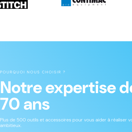
POURQUOI NOUS CHOISIR ?
Notre expertise d
70 ans
Plus de 500 outils et accessoires pour vous aider à réaliser vo
ambitieux.