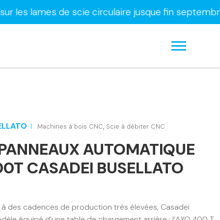
s de scie circulaire jusque fin septembre uniquem
ELLATO
Machines à bois CNC
,
Scie à débiter CNC
A PANNEAUX AUTOMATIQUE
00T CASADEI BUSELLATO
e à des cadences de production très élevées, Casadei
èle équipé d’une table de chargement arrière : l’AXO 400 T.