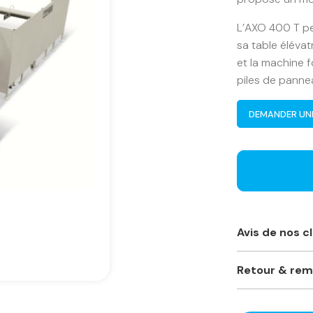
L’AXO 400 T pe
sa table élévat
et la machine 
piles de pann
DEMANDER UN
Avis de nos c
Toujours à l’éc
Retour & re
vivement ce mag
professionnelle
Je ne suis pas 
marques. Prix c
retourner ?
Phillippe O.