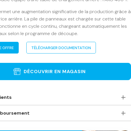
rmet une augmentation significative de la production grâce à
rice arrière. La pile de panneaux est chargée sur cette table
fonctionne en cycle continu, chargeant automatiquement les
eaux selon le programme de découpe.
E OFFRE
TÉLÉCHARGER DOCUMENTATION
DÉCOUVRIR EN MAGASIN
lients
oute, accueillants et de bons conseils. Je recommande
mboursement
asin pour ceux qui ont besoin de machines à bois
s. Machines stationnaires ou portables des plus grandes
satisfait(e) de ma commande. Comment puis-je la
ompétitifs même comparés à des magasins plus grands –