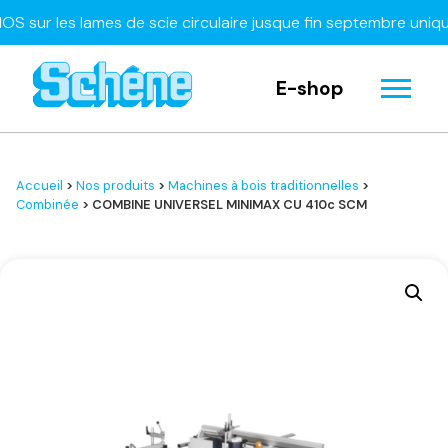
r les lames de scie circulaire jusque fin septembre uniqueme
E-shop
Accueil
>
Nos produits
>
Machines à bois traditionnelles
>
Combinée
> COMBINE UNIVERSEL MINIMAX CU 410c SCM