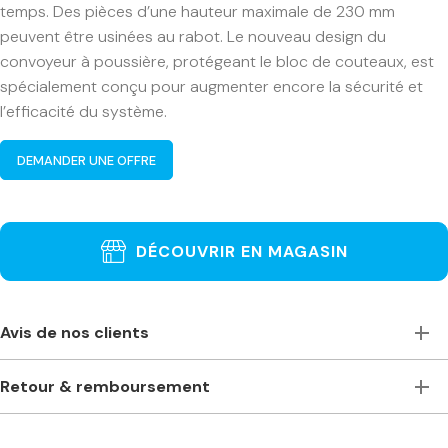
temps. Des pièces d’une hauteur maximale de 230 mm
peuvent être usinées au rabot. Le nouveau design du
convoyeur à poussière, protégeant le bloc de couteaux, est
spécialement conçu pour augmenter encore la sécurité et
l’efficacité du système.
DEMANDER UNE OFFRE
DÉCOUVRIR EN MAGASIN
Avis de nos clients
Toujours à l’écoute, accueillants et de bons conseils. Je
Retour & remboursement
recommande vivement ce magasin pour ceux qui ont
besoin de machines à bois professionnelles. Machines
Je ne suis pas satisfait(e) de ma commande. Comment
stationnaires ou portables des plus grandes marques. Prix
puis-je la retourner ?
compétitifs même comparés à des magasins plus grands –