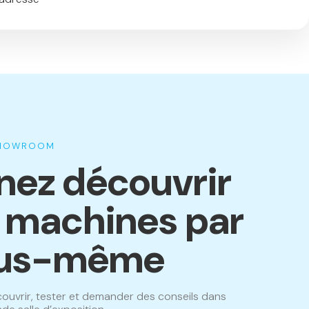
SHOWROOM
nez découvrir
s machines par
us-même
ouvrir, tester et demander des conseils dans