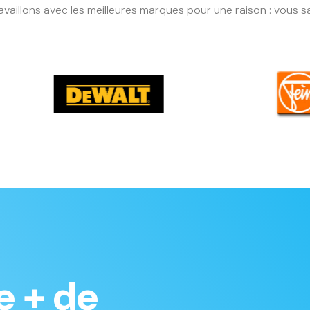
availlons avec les meilleures marques pour une raison : vous sat
e + de