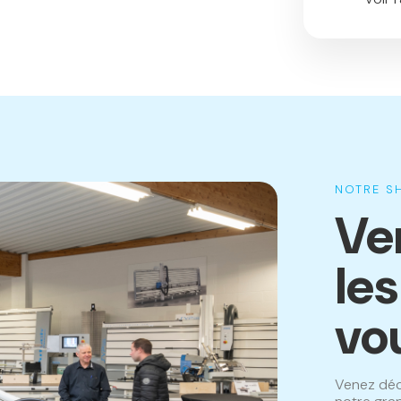
NOTRE 
Ve
le
vo
Venez déc