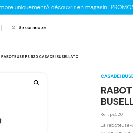
niquement
À découvrir en magasin : PROMOS sur les 
Se connecter
 RABOTEUSE PS 520 CASADEI BUSELLATO
CASADEI BUS
RABOT
BUSEL
Ref : ps520
La raboteuse-
exigences des a