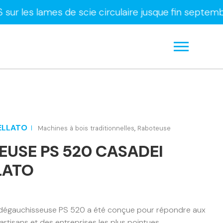
lames de scie circulaire jusque fin septembre uniq
ELLATO
Machines à bois traditionnelles
,
Raboteuse
EUSE PS 520 CASADEI
LATO
dégauchisseuse PS 520 a été conçue pour répondre aux
rtisans et des entreprises les plus pointues.