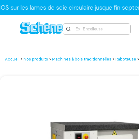
s lames de scie circulaire jusque fin septembre u
Accueil
>
Nos produits
>
Machines à bois traditionnelles
>
Raboteuse
>