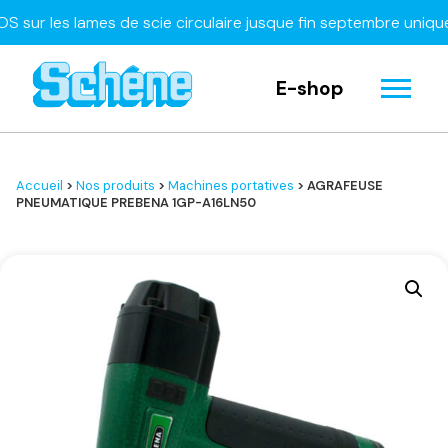
 les lames de scie circulaire jusque fin septembre uniquemen
E-shop
Accueil
>
Nos produits
>
Machines portatives
> AGRAFEUSE
PNEUMATIQUE PREBENA 1GP-A16LN50