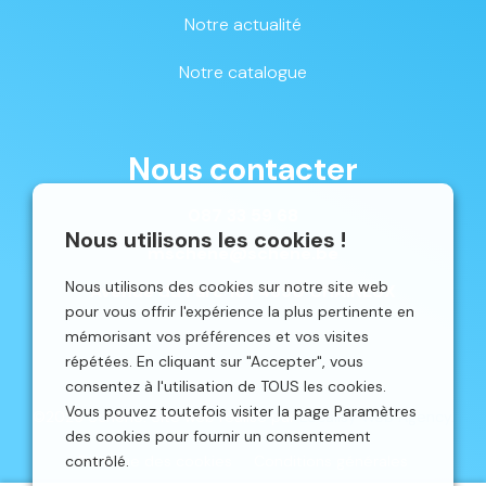
Notre actualité
Notre catalogue
Nous contacter
087 33 59 68
Nous utilisons les cookies !
mschene@schene.be
Nous utilisons des cookies sur notre site web
Avenue du Parc 16 | 4650 CHAINEUX
pour vous offrir l'expérience la plus pertinente en
mémorisant vos préférences et vos visites
répétées. En cliquant sur "Accepter", vous
consentez à l'utilisation de TOUS les cookies.
Vous pouvez toutefois visiter la page Paramètres
©2026 Schêne. Site web réalisé par
Localisy Web Agency.
des cookies pour fournir un consentement
contrôlé.
Politique des cookies
Conditions générales