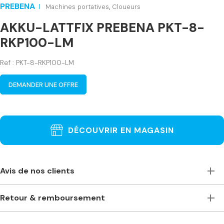
PREBENA
Machines portatives
,
Cloueurs
AKKU-LATTFIX PREBENA PKT-8-
RKP100-LM
Ref : PKT-8-RKP100-LM
DEMANDER UNE OFFRE
DÉCOUVRIR EN MAGASIN
Avis de nos clients
Toujours à l’écoute, accueillants et de bons conseils. Je
Retour & remboursement
recommande vivement ce magasin pour ceux qui ont
besoin de machines à bois professionnelles. Machines
Je ne suis pas satisfait(e) de ma commande. Comment
stationnaires ou portables des plus grandes marques. Prix