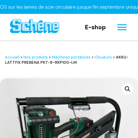
r les lames de scie circulaire jusque fin septembre uniqueme
E-shop
Accueil
>
Nos produits
>
Machines portatives
>
Cloueurs
> AKKU-
LATTFIX PREBENA PKT-8-RKP100-LM