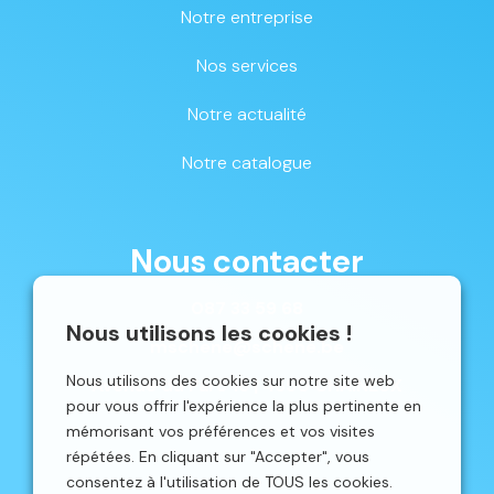
Notre entreprise
Nos services
Notre actualité
Notre catalogue
Nous contacter
087 33 59 68
Nous utilisons les cookies !
mschene@schene.be
Nous utilisons des cookies sur notre site web
Avenue du Parc 16 | 4650 CHAINEUX
pour vous offrir l'expérience la plus pertinente en
mémorisant vos préférences et vos visites
répétées. En cliquant sur "Accepter", vous
consentez à l'utilisation de TOUS les cookies.