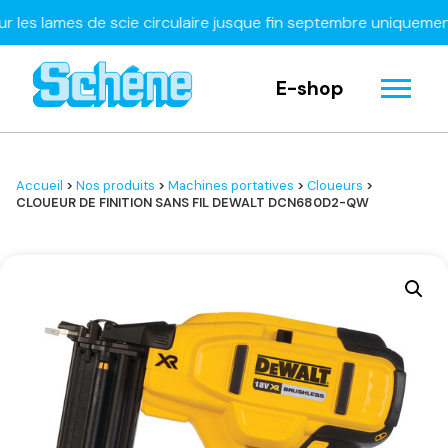
 lames de scie circulaire jusque fin septembre uniquement
À d
E-shop
Accueil
>
Nos produits
>
Machines portatives
>
Cloueurs
>
CLOUEUR DE FINITION SANS FIL DEWALT DCN680D2-QW