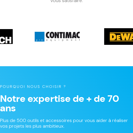
vous satisfaire.
POURQUOI NOUS CHOISIR ?
Notre expertise de + de 70
ans
Plus de 500 outils et accessoires pour vous aider à réaliser
vos projets les plus ambitieux.