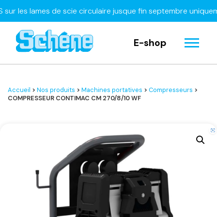
es lames de scie circulaire jusque fin septembre uniquement
E-shop
Accueil
>
Nos produits
>
Machines portatives
>
Compresseurs
>
COMPRESSEUR CONTIMAC CM 270/8/10 WF