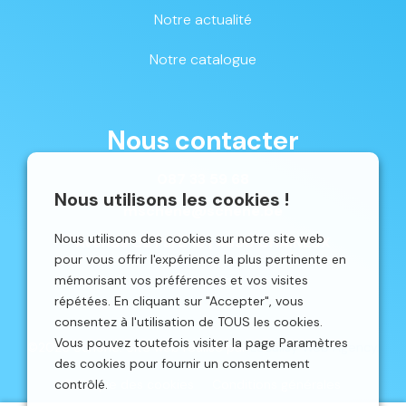
Notre actualité
Notre catalogue
Nous contacter
087 33 59 68
Nous utilisons les cookies !
mschene@schene.be
Nous utilisons des cookies sur notre site web
Avenue du Parc 16 | 4650 CHAINEUX
pour vous offrir l'expérience la plus pertinente en
mémorisant vos préférences et vos visites
répétées. En cliquant sur "Accepter", vous
consentez à l'utilisation de TOUS les cookies.
Vous pouvez toutefois visiter la page Paramètres
©2026 Schêne. Site web réalisé par
Localisy Web Agency.
des cookies pour fournir un consentement
contrôlé.
Politique des cookies
Conditions générales