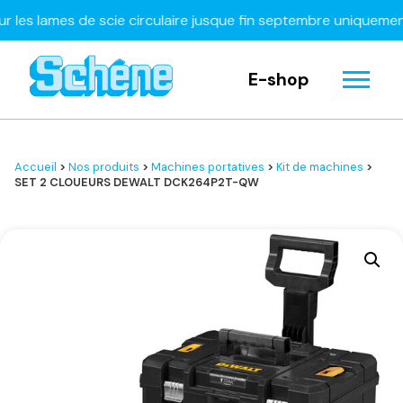
 lames de scie circulaire jusque fin septembre uniquement
À d
E-shop
Accueil
>
Nos produits
>
Machines portatives
>
Kit de machines
>
SET 2 CLOUEURS DEWALT DCK264P2T-QW