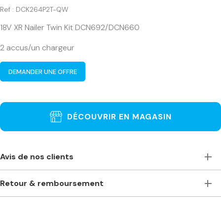
Ref : DCK264P2T-QW
18V XR Nailer Twin Kit DCN692/DCN660
2 accus/un chargeur
DEMANDER UNE OFFRE
DÉCOUVRIR EN MAGASIN
Avis de nos clients
Toujours à l’écoute, accueillants et de bons conseils. Je
Retour & remboursement
recommande vivement ce magasin pour ceux qui ont
besoin de machines à bois professionnelles. Machines
Je ne suis pas satisfait(e) de ma commande. Comment
stationnaires ou portables des plus grandes marques. Prix
puis-je la retourner ?
compétitifs même comparés à des magasins plus grands –