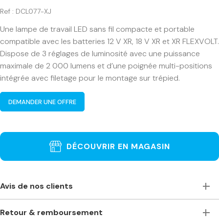
Ref : DCL077-XJ
Une lampe de travail LED sans fil compacte et portable
compatible avec les batteries 12 V XR, 18 V XR et XR FLEXVOLT.
Dispose de 3 réglages de luminosité avec une puissance
maximale de 2 000 lumens et d’une poignée multi-positions
intégrée avec filetage pour le montage sur trépied.
DEMANDER UNE OFFRE
DÉCOUVRIR EN MAGASIN
Avis de nos clients
Toujours à l’écoute, accueillants et de bons conseils. Je
Retour & remboursement
recommande vivement ce magasin pour ceux qui ont