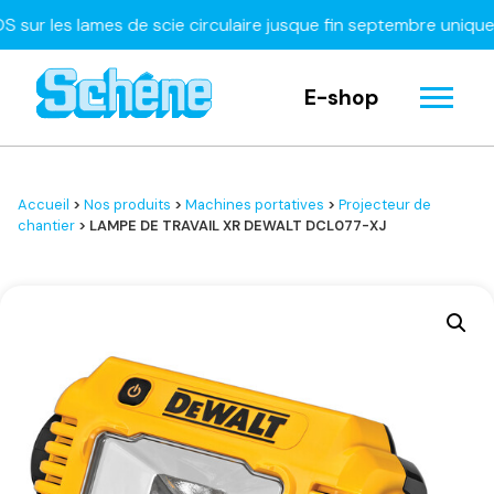
 les lames de scie circulaire jusque fin septembre uniquemen
E-shop
Accueil
>
Nos produits
>
Machines portatives
>
Projecteur de
chantier
> LAMPE DE TRAVAIL XR DEWALT DCL077-XJ