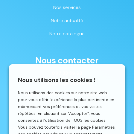
Nos services
Notre actualité
Notre catalogue
Nous contacter
087 33 59 68
Nous utilisons les cookies !
mschene@schene.be
Nous utilisons des cookies sur notre site web
Avenue du Parc 16 | 4650 CHAINEUX
pour vous offrir l'expérience la plus pertinente en
mémorisant vos préférences et vos visites
répétées. En cliquant sur "Accepter", vous
consentez à l'utilisation de TOUS les cookies.
Vous pouvez toutefois visiter la page Paramètres
©2026 Schêne. Site web réalisé par
Localisy Web Agency.