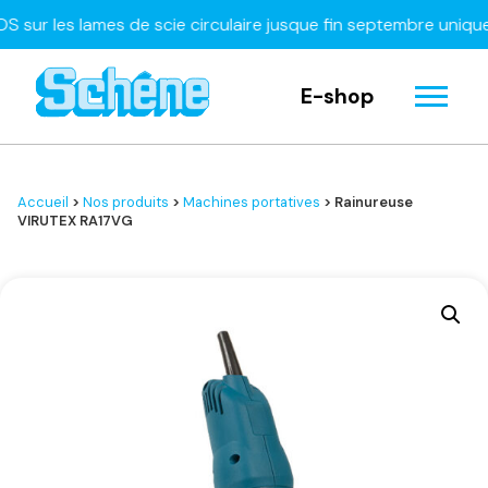
 les lames de scie circulaire jusque fin septembre uniquemen
E-shop
Accueil
>
Nos produits
>
Machines portatives
> Rainureuse
VIRUTEX RA17VG