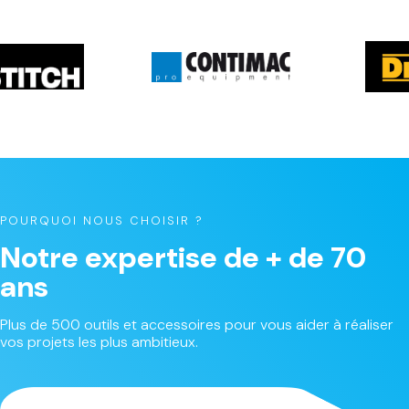
POURQUOI NOUS CHOISIR ?
Notre expertise de + de 70
ans
Plus de 500 outils et accessoires pour vous aider à réaliser
vos projets les plus ambitieux.