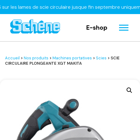
es lames de scie circulaire jusque fin septembre uniquement
E-shop
Accueil
>
Nos produits
>
Machines portatives
>
Scies
> SCIE
CIRCULAIRE PLONGEANTE XGT MAKITA