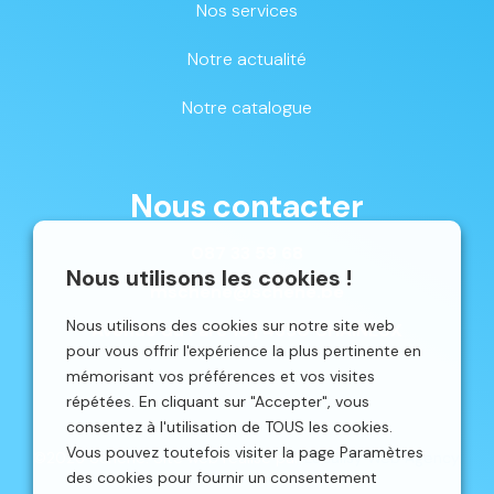
Nos services
Notre actualité
Notre catalogue
Nous contacter
087 33 59 68
Nous utilisons les cookies !
mschene@schene.be
Nous utilisons des cookies sur notre site web
Avenue du Parc 16 | 4650 CHAINEUX
pour vous offrir l'expérience la plus pertinente en
mémorisant vos préférences et vos visites
répétées. En cliquant sur "Accepter", vous
consentez à l'utilisation de TOUS les cookies.
Vous pouvez toutefois visiter la page Paramètres
©2026 Schêne. Site web réalisé par
Localisy Web Agency.
des cookies pour fournir un consentement