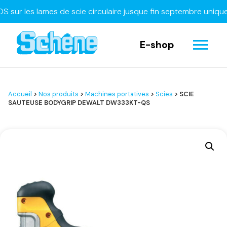
 les lames de scie circulaire jusque fin septembre uniquemen
E-shop
Accueil
>
Nos produits
>
Machines portatives
>
Scies
> SCIE
SAUTEUSE BODYGRIP DEWALT DW333KT-QS