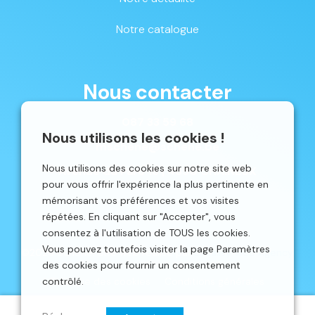
Notre catalogue
Nous contacter
087 33 59 68
Nous utilisons les cookies !
mschene@schene.be
Nous utilisons des cookies sur notre site web
Avenue du Parc 16 | 4650 CHAINEUX
pour vous offrir l'expérience la plus pertinente en
mémorisant vos préférences et vos visites
répétées. En cliquant sur "Accepter", vous
consentez à l'utilisation de TOUS les cookies.
Vous pouvez toutefois visiter la page Paramètres
©2026 Schêne. Site web réalisé par
Localisy Web Agency.
des cookies pour fournir un consentement
contrôlé.
Politique des cookies
Conditions générales