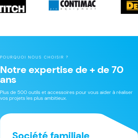
POURQUOI NOUS CHOISIR ?
Notre expertise de + de 70
ans
Plus de 500 outils et accessoires pour vous aider à réaliser
vos projets les plus ambitieux.
Société familiale