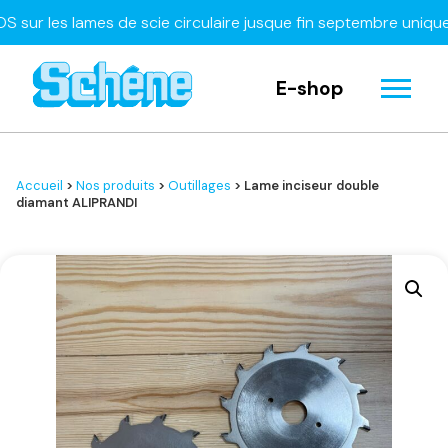
 les lames de scie circulaire jusque fin septembre uniquemen
E-shop
Accueil
>
Nos produits
>
Outillages
> Lame inciseur double
diamant ALIPRANDI