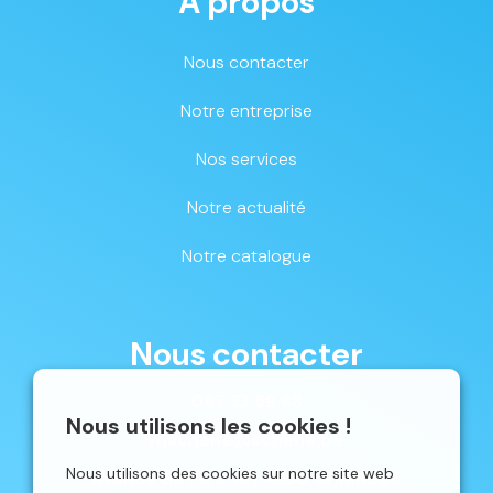
À propos
Nous contacter
Notre entreprise
Nos services
Notre actualité
Notre catalogue
Nous contacter
087 33 59 68
Nous utilisons les cookies !
mschene@schene.be
Nous utilisons des cookies sur notre site web
Avenue du Parc 16 | 4650 CHAINEUX