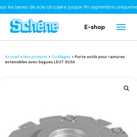
s lames de scie circulaire jusque fin septembre uniquement
À 
E-shop
Accueil
>
Nos produits
>
Outillages
> Porte outils pour rainures
extensibles avec bagues LEUT 923A