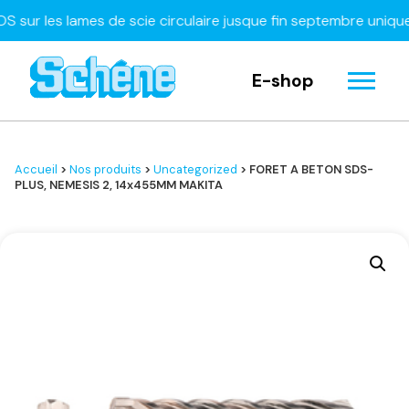
 les lames de scie circulaire jusque fin septembre uniquemen
E-shop
Accueil
>
Nos produits
>
Uncategorized
> FORET A BETON SDS-
PLUS, NEMESIS 2, 14x455MM MAKITA