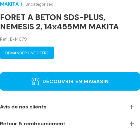
MAKITA
Uncategorized
FORET A BETON SDS-PLUS,
NEMESIS 2, 14x455MM MAKITA
Ref : E-14679
DEMANDER UNE OFFRE
DÉCOUVRIR EN MAGASIN
Avis de nos clients
Toujours à l’écoute, accueillants et de bons conseils. Je
Retour & remboursement
recommande vivement ce magasin pour ceux qui ont
besoin de machines à bois professionnelles. Machines
Je ne suis pas satisfait(e) de ma commande. Comment
stationnaires ou portables des plus grandes marques. Prix