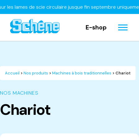
es lames de scie circulaire jusque fin septembre uniquement
E-shop
Accueil
>
Nos produits
>
Machines à bois traditionnelles
> Chariot
NOS MACHINES
Chariot