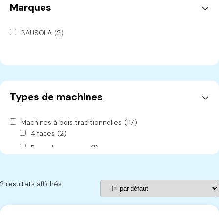
Marques
BAUSOLA
(2)
Types de machines
Machines à bois traditionnelles
(117)
4 faces
(2)
Banc de ponçage
(1)
Brosseuse
(1)
Cabine de peinture
(1)
2 résultats affichés
Cadreuse
(2)
Chariot
(2)
Combinée
(13)