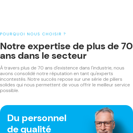
Nettoyeur
(2)
Ponceuses
(20)
Ponceuse de Vieillissement du bois
(1)
Ponceuse de dégrossissage
(3)
POURQUOI NOUS CHOISIR ?
Ponceuse de finition
(17)
Notre expertise de plus de 70
Ponceuses à bandes
(2)
ans dans le secteur
Projecteur de chantier
(5)
Raboteuses
(6)
À travers plus de 70 ans d'existence dans l'industrie, nous
Radio
(4)
avons consolidé notre réputation en tant qu'experts
incontestés. Notre succès repose sur une série de piliers
Rainureuse
(3)
solides qui nous permettent de vous offrir le meilleur service
Scies
(53)
possible.
Scies à onglets
(11)
Scies circulaires
(16)
Scies plongeantes
(8)
Du personnel
Scies à ruban
(1)
de qualité
Scies sabres
(6)