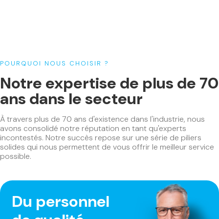
Nettoyeur
(2)
Ponceuses
(20)
Ponceuse de Vieillissement du bois
(1)
Ponceuse de dégrossissage
(3)
POURQUOI NOUS CHOISIR ?
Ponceuse de finition
(17)
Notre expertise de plus de 70
Ponceuses à bandes
(2)
ans dans le secteur
Projecteur de chantier
(5)
Raboteuses
(6)
À travers plus de 70 ans d'existence dans l'industrie, nous
Radio
(4)
avons consolidé notre réputation en tant qu'experts
incontestés. Notre succès repose sur une série de piliers
Rainureuse
(3)
solides qui nous permettent de vous offrir le meilleur service
Scies
(53)
possible.
Scies à onglets
(11)
Scies circulaires
(16)
Scies plongeantes
(8)
Du personnel
Scies à ruban
(1)
Scies sabres
(6)