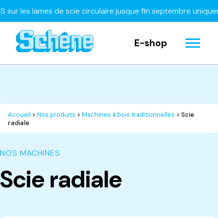
r les lames de scie circulaire jusque fin septembre uniqueme
E-shop
Accueil
>
Nos produits
>
Machines à bois traditionnelles
> Scie
radiale
NOS MACHINES
Scie radiale