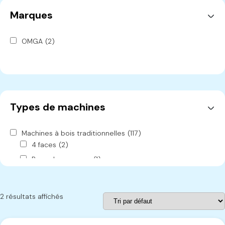
Marques
OMGA
(2)
Types de machines
Machines à bois traditionnelles
(117)
4 faces
(2)
Banc de ponçage
(1)
Brosseuse
(1)
Cabine de peinture
(1)
2 résultats affichés
Cadreuse
(2)
Chariot
(2)