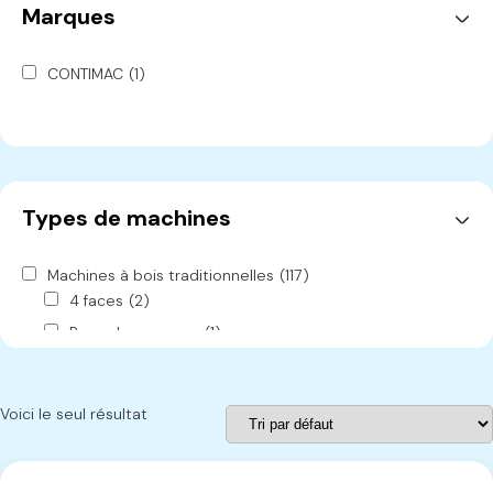
Marques
CONTIMAC
(1)
Types de machines
Machines à bois traditionnelles
(117)
4 faces
(2)
Banc de ponçage
(1)
Brosseuse
(1)
Cabine de peinture
(1)
Voici le seul résultat
Cadreuse
(2)
Chariot
(2)
Combinée
(13)