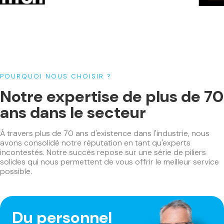
Banc de menuiserie
(1)
Boulonneuses
(2)
Chauffage
(5)
Cloueurs
(15)
Compresseurs
(13)
POURQUOI NOUS CHOISIR ?
Défonceuses
(10)
Notre expertise de plus de 70
Encolleuses
(6)
ans dans le secteur
Foreuses sur colonne
(3)
Fraiseuses
(11)
À travers plus de 70 ans d'existence dans l'industrie, nous
Gabarit de fraisage
(1)
avons consolidé notre réputation en tant qu'experts
incontestés. Notre succès repose sur une série de piliers
Kit de machines
(6)
solides qui nous permettent de vous offrir le meilleur service
Laser
(6)
possible.
Marteaux
(11)
Meuleuses
(13)
Du personnel
Multifonctions
(11)