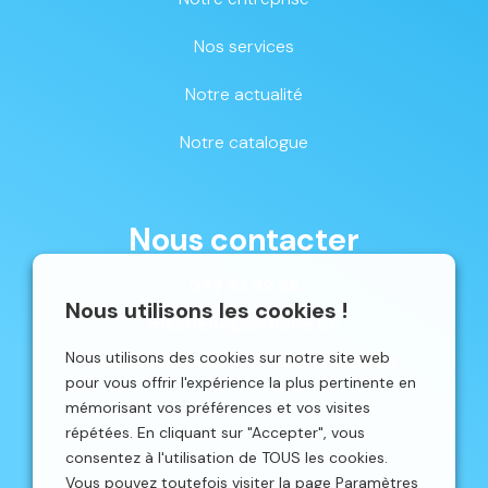
Nos services
Notre actualité
Notre catalogue
Nous contacter
087 33 59 68
Nous utilisons les cookies !
mschene@schene.be
Nous utilisons des cookies sur notre site web
Avenue du Parc 16 | 4650 CHAINEUX
pour vous offrir l'expérience la plus pertinente en
mémorisant vos préférences et vos visites
répétées. En cliquant sur "Accepter", vous
consentez à l'utilisation de TOUS les cookies.
Vous pouvez toutefois visiter la page Paramètres