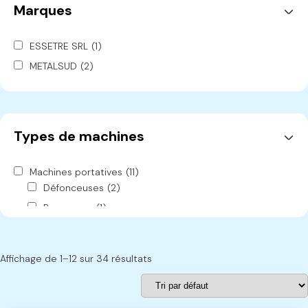
Marques
ESSETRE SRL
(1)
METALSUD
(2)
OLIMPIA L'ECOLOGICA
(2)
OMGA
(6)
ROB
(1)
Types de machines
SARMAX
(1)
PIZZI
(4)
Machines portatives
(11)
UNIHOLZ
(3)
Défonceuses
(2)
UNITEK
(1)
Ponceuses
(1)
Ponceuse de finition
(1)
ESSETRE
(1)
MACMAZZA
(1)
Rainureuse
(1)
Affichage de 1–12 sur 34 résultats
PADE
(1)
Scies
(5)
Scies circulaires
(2)
JET
(1)
Scies plongeantes
(1)
DEWALT
(71)