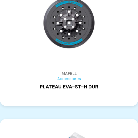
FAHD
(10)
MAKITA
(184)
BESSEY
(11)
ACM
(4)
ALFATEC
(1)
BAUSOLA
(3)
BONACIN
(2)
CASADEI
(3)
MAFELL
CMA
(2)
Accessoires
MICUCCI SYSTEM POR
(3)
PLATEAU EVA-ST-H DUR
FRAMAR
(3)
FRAVOL
(4)
FUTURA METALSTAR
(3)
HOFFMANN
(1)
VOLPATO LASM
(2)