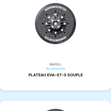
CASADEI BUSELLATO
(40)
SCM
(12)
LASERLINER
(5)
Select
(1)
Robland
(12)
Bostitch
(5)
CONTIMAC
(40)
FEIN
(58)
FESTOOL
(128)
MAFELL
MAFELL
(34)
Accessoires
LAMELLO
(23)
PLATEAU EVA-ST-S SOUPLE
HEGNER
(6)
GHIBLI
(22)
PREBENA
(11)
TORMEK
(2)
LIGNATOOL
(1)