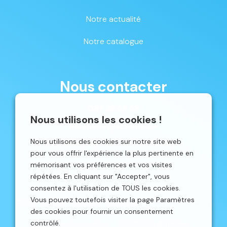
Notre actualité
Notre catalogue
Nous contacter
087 33 59 68
Nous utilisons les cookies !
mschene@schene.be
Nous utilisons des cookies sur notre site web
Avenue du Parc 16 | 4650 CHAINEUX
pour vous offrir l'expérience la plus pertinente en
mémorisant vos préférences et vos visites
répétées. En cliquant sur "Accepter", vous
consentez à l'utilisation de TOUS les cookies.
Vous pouvez toutefois visiter la page Paramètres
©2026 Schêne. Site web réalisé par
Localisy Web Agency.
des cookies pour fournir un consentement
contrôlé.
Politique des cookies
Conditions générales