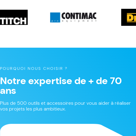
POURQUOI NOUS CHOISIR ?
Notre expertise de + de 70
ans
Plus de 500 outils et accessoires pour vous aider à réaliser
vos projets les plus ambitieux.