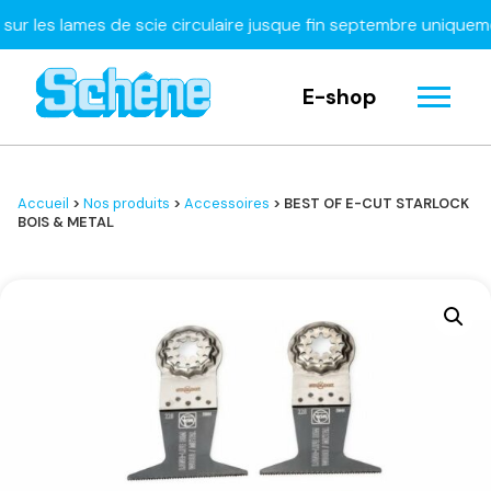
s lames de scie circulaire jusque fin septembre uniquement
E-shop
Accueil
>
Nos produits
>
Accessoires
> BEST OF E-CUT STARLOCK
BOIS & METAL