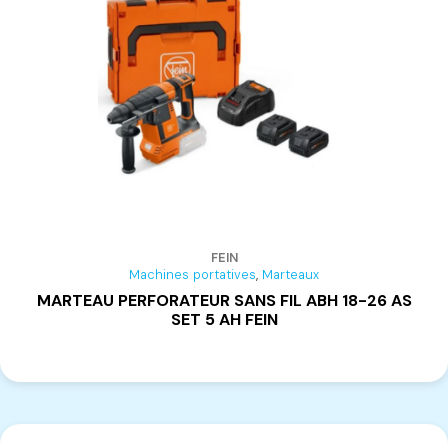
FAHD
(10)
MAKITA
(184)
BESSEY
(11)
ACM
(4)
ALFATEC
(1)
BAUSOLA
(3)
BONACIN
(2)
CASADEI
(3)
CMA
(2)
FEIN
,
Machines portatives
Marteaux
MICUCCI SYSTEM POR
(3)
MARTEAU PERFORATEUR SANS FIL ABH 18-26 AS
FRAMAR
(3)
SET 5 AH FEIN
FRAVOL
(4)
FUTURA METALSTAR
(3)
HOFFMANN
(1)
VOLPATO LASM
(2)