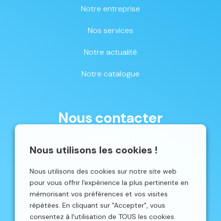
Notre entreprise
Nos services
Notre actualité
Notre catalogue
Nous contacter
087 33 59 68
Nous utilisons les cookies !
mschene@schene.be
Nous utilisons des cookies sur notre site web
Avenue du Parc 16 | 4650 CHAINEUX
pour vous offrir l'expérience la plus pertinente en
mémorisant vos préférences et vos visites
répétées. En cliquant sur "Accepter", vous
consentez à l'utilisation de TOUS les cookies.