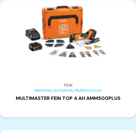
PETTINI
(7)
Visseuses
(3)
MEBER
(1)
Accessoires
(43)
ALIPRANDI
(18)
LEUT
(11)
CMT
(2)
TOOLS
(2)
AIGNER
(1)
GEMMA GROUP
(9)
HERMES
(2)
FEIN
PROFIT
(1)
,
Machines portatives
Multifonctions
CURSAL
(1)
MULTIMASTER FEIN TOP 4 AH AMM500PLUS
VIRUTEX
(7)
FAGIDA
(1)
GMC
(1)
TIGERSTOP
(3)