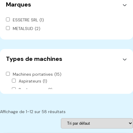
Marques
ESSETRE SRL
(1)
METALSUD
(2)
OLIMPIA L'ECOLOGICA
(2)
OMGA
(6)
ROB
(1)
Types de machines
SARMAX
(1)
PIZZI
(4)
Machines portatives
(15)
UNIHOLZ
(3)
Aspirateurs
(1)
UNITEK
(1)
Boulonneuses
(1)
ESSETRE
(1)
Fraiseuses
(1)
MACMAZZA
(1)
Marteaux
(1)
Affichage de 1–12 sur 58 résultats
PADE
(1)
Multifonctions
(7)
JET
(1)
Scies
(2)
Scies circulaires
(2)
DEWALT
(71)