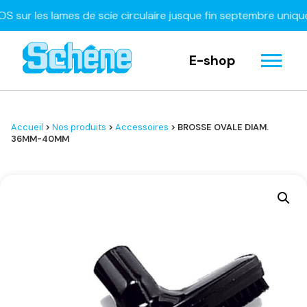
 les lames de scie circulaire jusque fin septembre uniquemen
E-shop
Accueil
>
Nos produits
>
Accessoires
> BROSSE OVALE DIAM.
36MM-40MM