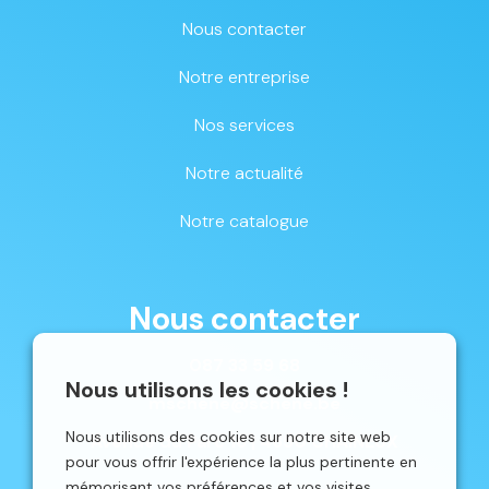
Nous contacter
Notre entreprise
Nos services
Notre actualité
Notre catalogue
Nous contacter
087 33 59 68
Nous utilisons les cookies !
mschene@schene.be
Nous utilisons des cookies sur notre site web
Avenue du Parc 16 | 4650 CHAINEUX
pour vous offrir l'expérience la plus pertinente en
mémorisant vos préférences et vos visites