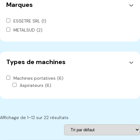
Marques
ESSETRE SRL
(1)
METALSUD
(2)
OLIMPIA L'ECOLOGICA
(2)
OMGA
(6)
ROB
(1)
Types de machines
SARMAX
(1)
PIZZI
(4)
Machines portatives
(6)
UNIHOLZ
(3)
Aspirateurs
(6)
UNITEK
(1)
Accessoires
(16)
ESSETRE
(1)
MACMAZZA
(1)
Affichage de 1–12 sur 22 résultats
PADE
(1)
JET
(1)
DEWALT
(71)