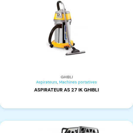
CASADEI BUSELLATO
(40)
SCM
(12)
LASERLINER
(5)
Select
(1)
Robland
(12)
Bostitch
(5)
CONTIMAC
(40)
FEIN
(58)
FESTOOL
(128)
GHIBLI
MAFELL
(34)
,
Aspirateurs
Machines portatives
LAMELLO
(23)
ASPIRATEUR AS 27 IK GHIBLI
HEGNER
(6)
GHIBLI
(22)
PREBENA
(11)
TORMEK
(2)
LIGNATOOL
(1)