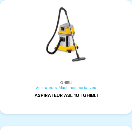
PETTINI
(7)
MEBER
(1)
ALIPRANDI
(18)
LEUT
(11)
CMT
(2)
TOOLS
(2)
AIGNER
(1)
GEMMA GROUP
(9)
HERMES
(2)
GHIBLI
PROFIT
(1)
,
Aspirateurs
Machines portatives
CURSAL
(1)
ASPIRATEUR ASL 10 I GHIBLI
VIRUTEX
(7)
FAGIDA
(1)
GMC
(1)
TIGERSTOP
(3)