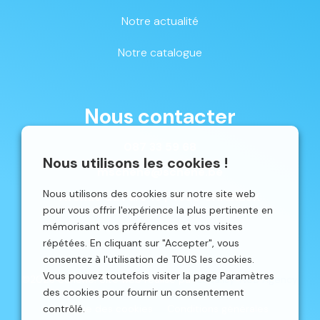
Notre actualité
Notre catalogue
Nous contacter
087 33 59 68
Nous utilisons les cookies !
mschene@schene.be
Nous utilisons des cookies sur notre site web
Avenue du Parc 16 | 4650 CHAINEUX
pour vous offrir l'expérience la plus pertinente en
mémorisant vos préférences et vos visites
répétées. En cliquant sur "Accepter", vous
consentez à l'utilisation de TOUS les cookies.
Vous pouvez toutefois visiter la page Paramètres
©2026 Schêne. Site web réalisé par
Localisy Web Agency.
des cookies pour fournir un consentement
contrôlé.
Politique des cookies
Conditions générales