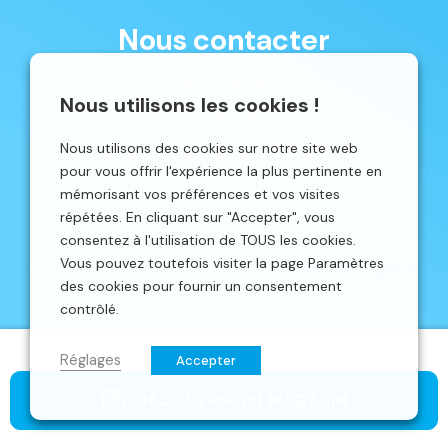
Nous contacter
087 33 59 68
Nous utilisons les cookies !
mschene@schene.be
Nous utilisons des cookies sur notre site web
Avenue du Parc 16 | 4650 CHAINEUX
pour vous offrir l'expérience la plus pertinente en
mémorisant vos préférences et vos visites
répétées. En cliquant sur "Accepter", vous
consentez à l'utilisation de TOUS les cookies.
Vous pouvez toutefois visiter la page Paramètres
©2026 Schêne. Site web réalisé par
Localisy Web Agency.
des cookies pour fournir un consentement
contrôlé.
Politique des cookies
Conditions générales
Réglages
Accepter
DÉCOUVRIR EN MAGASIN