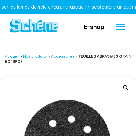
es lames de scie circulaire jusque fin septembre uniquement
À
E-shop
Accueil
>
Nos produits
>
Accessoires
> FEUILLES ABRASIVES GRAIN
80 16PCE