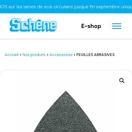
r les lames de scie circulaire jusque fin septembre uniqueme
E-shop
Accueil
>
Nos produits
>
Accessoires
> FEUILLES ABRASIVES