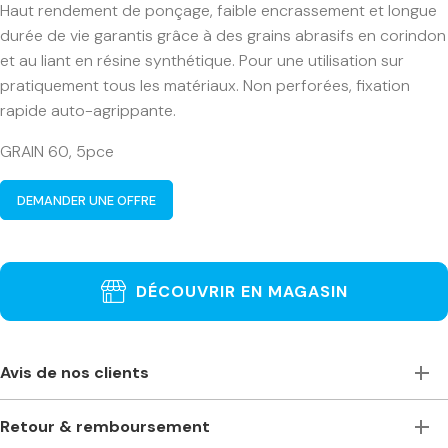
Haut rendement de ponçage, faible encrassement et longue
durée de vie garantis grâce à des grains abrasifs en corindon
et au liant en résine synthétique. Pour une utilisation sur
pratiquement tous les matériaux. Non perforées, fixation
rapide auto-agrippante.
GRAIN 60, 5pce
DEMANDER UNE OFFRE
DÉCOUVRIR EN MAGASIN
Avis de nos clients
Toujours à l’écoute, accueillants et de bons conseils. Je
Retour & remboursement
recommande vivement ce magasin pour ceux qui ont
besoin de machines à bois professionnelles. Machines