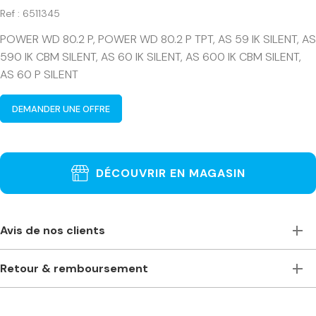
Ref : 6511345
POWER WD 80.2 P, POWER WD 80.2 P TPT, AS 59 IK SILENT, AS
590 IK CBM SILENT, AS 60 IK SILENT, AS 600 IK CBM SILENT,
AS 60 P SILENT
DEMANDER UNE OFFRE
DÉCOUVRIR EN MAGASIN
Avis de nos clients
Toujours à l’écoute, accueillants et de bons conseils. Je
Retour & remboursement
recommande vivement ce magasin pour ceux qui ont
besoin de machines à bois professionnelles. Machines
Je ne suis pas satisfait(e) de ma commande. Comment
stationnaires ou portables des plus grandes marques. Prix
puis-je la retourner ?
compétitifs même comparés à des magasins plus grands –