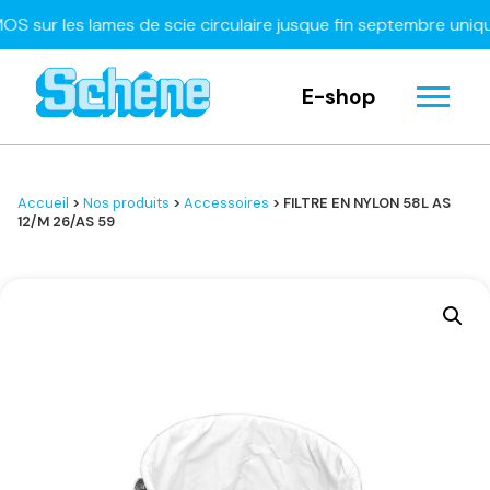
r les lames de scie circulaire jusque fin septembre uniquem
E-shop
Accueil
>
Nos produits
>
Accessoires
> FILTRE EN NYLON 58L AS
12/M 26/AS 59