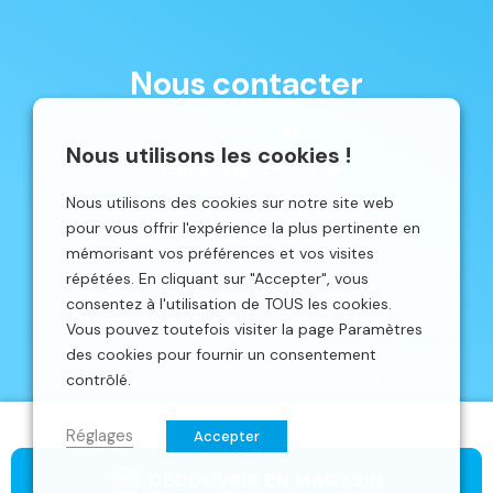
Nous contacter
087 33 59 68
Nous utilisons les cookies !
mschene@schene.be
Nous utilisons des cookies sur notre site web
Avenue du Parc 16 | 4650 CHAINEUX
pour vous offrir l'expérience la plus pertinente en
mémorisant vos préférences et vos visites
répétées. En cliquant sur "Accepter", vous
consentez à l'utilisation de TOUS les cookies.
Vous pouvez toutefois visiter la page Paramètres
©2026 Schêne. Site web réalisé par
Localisy Web Agency.
des cookies pour fournir un consentement
contrôlé.
Politique des cookies
Conditions générales
Réglages
Accepter
DÉCOUVRIR EN MAGASIN