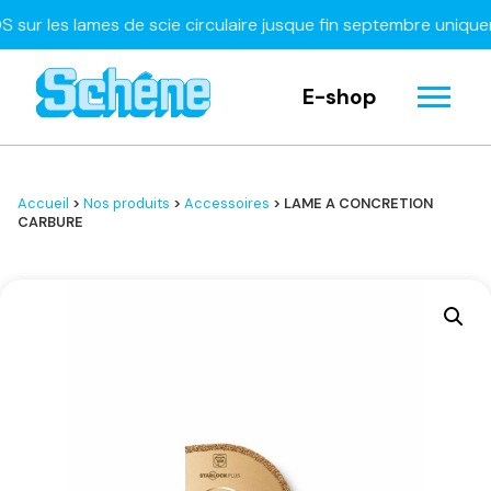
les lames de scie circulaire jusque fin septembre uniquemen
E-shop
Accueil
>
Nos produits
>
Accessoires
> LAME A CONCRETION
CARBURE