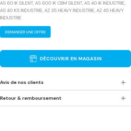
AS 60 IK SILENT, AS 600 IK CBM SILENT, AS 40 IK INDUSTRIE,
AS 40 KS INDUSTRIE, AZ 35 HEAVY INDUSTRIE, AZ 45 HEAVY
INDUSTRIE
DEMANDER UNE OFFRE
DÉCOUVRIR EN MAGASIN
Avis de nos clients
Toujours à l’écoute, accueillants et de bons conseils. Je
Retour & remboursement
recommande vivement ce magasin pour ceux qui ont
besoin de machines à bois professionnelles. Machines
Je ne suis pas satisfait(e) de ma commande. Comment
stationnaires ou portables des plus grandes marques. Prix
puis-je la retourner ?
compétitifs même comparés à des magasins plus grands –
Phillippe O.
Nous sommes désolés d’apprendre que la commande n’a