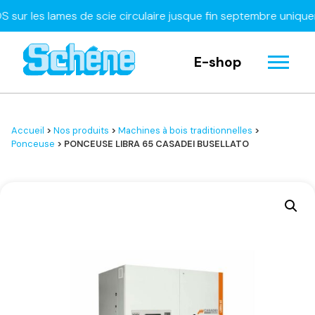
les lames de scie circulaire jusque fin septembre uniquemen
E-shop
Accueil
>
Nos produits
>
Machines à bois traditionnelles
>
Ponceuse
> PONCEUSE LIBRA 65 CASADEI BUSELLATO