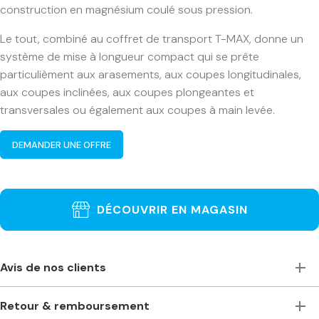
construction en magnésium coulé sous pression.
Le tout, combiné au coffret de transport T-MAX, donne un
système de mise à longueur compact qui se prête
particulièment aux arasements, aux coupes longitudinales,
aux coupes inclinées, aux coupes plongeantes et
transversales ou également aux coupes à main levée.
DEMANDER UNE OFFRE
DÉCOUVRIR EN MAGASIN
Avis de nos clients
Toujours à l’écoute, accueillants et de bons conseils. Je
Retour & remboursement
recommande vivement ce magasin pour ceux qui ont