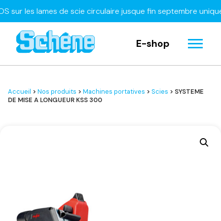
 les lames de scie circulaire jusque fin septembre uniquemen
E-shop
Accueil
>
Nos produits
>
Machines portatives
>
Scies
> SYSTEME
DE MISE A LONGUEUR KSS 300