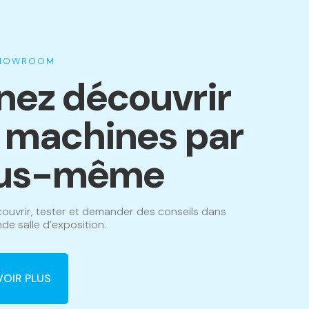
SHOWROOM
nez découvrir
s machines par
us-même
ouvrir, tester et demander des conseils dans
de salle d’exposition.
VOIR PLUS