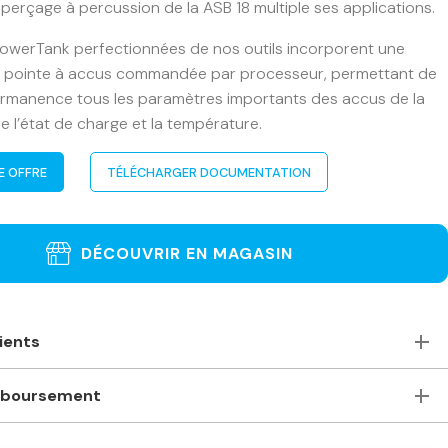
 perçage à percussion de la ASB 18 multiple ses applications.
PowerTank perfectionnées de nos outils incorporent une
e pointe à accus commandée par processeur, permettant de
permanence tous les paramètres importants des accus de la
e l’état de charge et la température.
E OFFRE
TÉLÉCHARGER DOCUMENTATION
DÉCOUVRIR EN MAGASIN
lients
oute, accueillants et de bons conseils. Je recommande
mboursement
asin pour ceux qui ont besoin de machines à bois
s. Machines stationnaires ou portables des plus grandes
satisfait(e) de ma commande. Comment puis-je la
ompétitifs même comparés à des magasins plus grands –