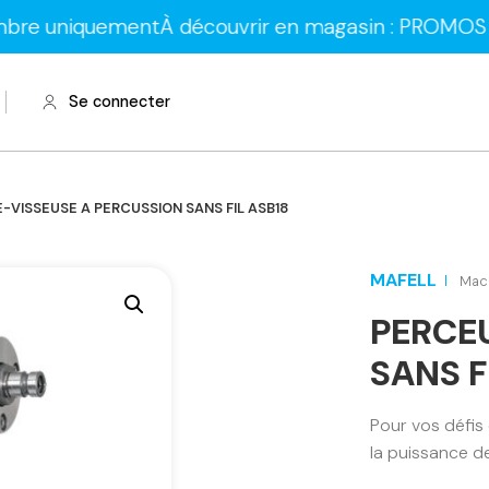
quement
À découvrir en magasin : PROMOS sur les la
Se connecter
-VISSEUSE A PERCUSSION SANS FIL ASB18
MAFELL
Mach
PERCE
SANS F
Pour vos défis
la puissance de