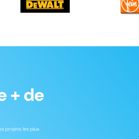
e + de
s projets les plus