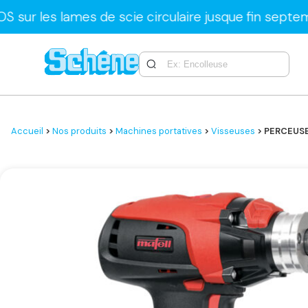
lames de scie circulaire jusque fin septembre uni
Accueil
>
Nos produits
>
Machines portatives
>
Visseuses
> PERCEUSE