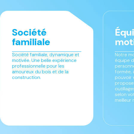
Société
Équ
familiale
mot
Société familiale, dynamique et
Notre mo
motivée. Une belle expérience
équipe d
professionnelle pour les
personne
amoureux du bois et de la
formée, 
construction.
pouvoir 
proposer
outillag
selon vo
meilleur 