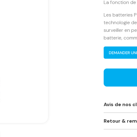
La fonction de
Les batteries 
technologie d
surveiller en 
batterie, comm
DEMANDER UN
Avis de nos c
Toujours à l’éc
Retour & re
vivement ce mag
professionnelle
Je ne suis pas 
marques. Prix c