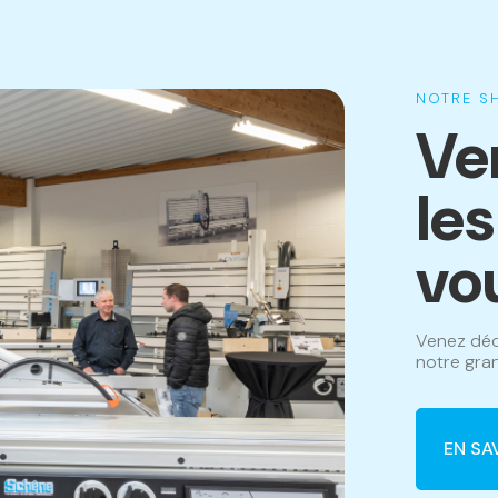
NOTRE 
Ve
le
vo
Venez déc
notre gran
EN SA