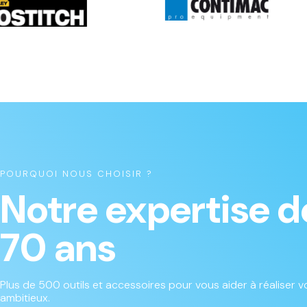
POURQUOI NOUS CHOISIR ?
Notre expertise d
70 ans
Plus de 500 outils et accessoires pour vous aider à réaliser vo
ambitieux.