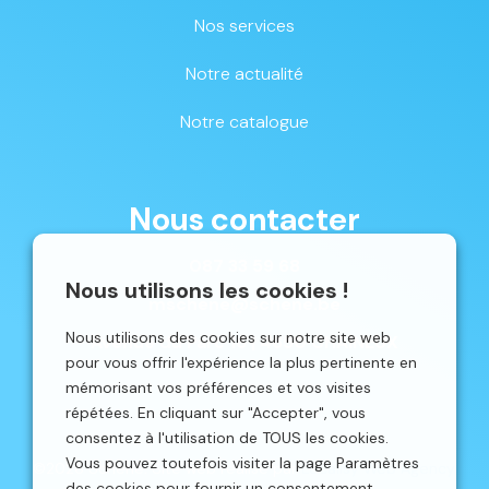
Nos services
Notre actualité
Notre catalogue
Nous contacter
087 33 59 68
Nous utilisons les cookies !
mschene@schene.be
Nous utilisons des cookies sur notre site web
Avenue du Parc 16 | 4650 CHAINEUX
pour vous offrir l'expérience la plus pertinente en
mémorisant vos préférences et vos visites
répétées. En cliquant sur "Accepter", vous
consentez à l'utilisation de TOUS les cookies.
Vous pouvez toutefois visiter la page Paramètres
©2026 Schêne. Site web réalisé par
Localisy Web Agency.
des cookies pour fournir un consentement