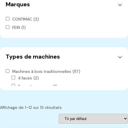
Marques
CONTIMAC
(3)
FEIN
(1)
FESTOOL
(4)
GHIBLI
(6)
MAKITA
(1)
Types de machines
Machines à bois traditionnelles
(117)
4 faces
(2)
Banc de ponçage
(1)
Brosseuse
(1)
Cabine de peinture
(1)
Affichage de 1–12 sur 15 résultats
Cadreuse
(2)
Chariot
(2)
Combinée
(13)