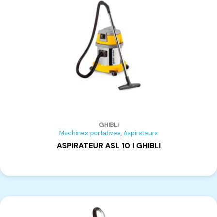
Banc de menuiserie
(1)
Boulonneuses
(2)
Chauffage
(5)
Cloueurs
(15)
Compresseurs
(13)
Défonceuses
(10)
Encolleuses
(6)
Foreuses sur colonne
(3)
Fraiseuses
(11)
GHIBLI
,
Machines portatives
Aspirateurs
Gabarit de fraisage
(1)
ASPIRATEUR ASL 10 I GHIBLI
Kit de machines
(6)
Laser
(6)
Marteaux
(11)
Meuleuses
(13)
Multifonctions
(11)