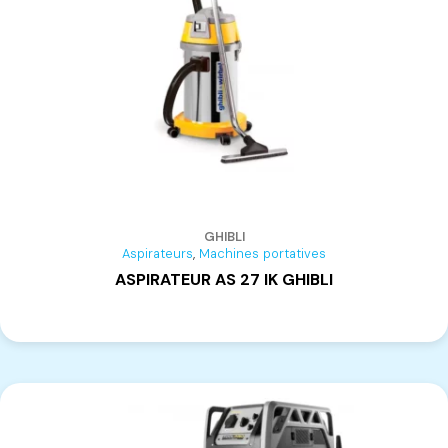
Nettoyeur
(2)
Ponceuses
(20)
Ponceuse de Vieillissement du bois
(1)
Ponceuse de dégrossissage
(3)
Ponceuse de finition
(17)
Ponceuses à bandes
(2)
Projecteur de chantier
(5)
Raboteuses
(6)
Radio
(4)
GHIBLI
,
Aspirateurs
Machines portatives
Rainureuse
(3)
ASPIRATEUR AS 27 IK GHIBLI
Scies
(53)
Scies à onglets
(11)
Scies circulaires
(16)
Scies plongeantes
(8)
Scies à ruban
(1)
Scies sabres
(6)