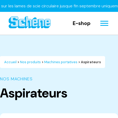
es lames de scie circulaire jusque fin septembre uniquement
À
E-shop
Accueil
>
Nos produits
>
Machines portatives
> Aspirateurs
NOS MACHINES
Aspirateurs