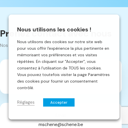
Nous utilisons les cookies !
Prenez contact avec nous
Nous utilisons des cookies sur notre site web
Nos experts sont là pour répondre à vos questions.
pour vous offrir l'expérience la plus pertinente en
mémorisant vos préférences et vos visites
répétées. En cliquant sur "Accepter", vous
consentez à l'utilisation de TOUS les cookies.
Téléphone
Vous pouvez toutefois visiter la page Paramètres
+32 (0)87 33 59 68
des cookies pour fournir un consentement
contrôlé.
Réglages
Accepter
Email
mschene@schene.be