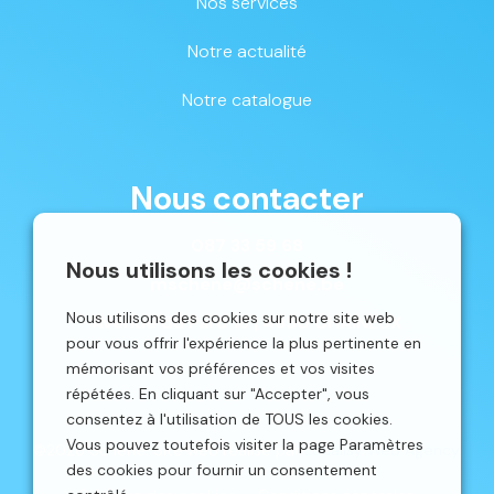
Nos services
Notre actualité
Notre catalogue
Nous contacter
087 33 59 68
Nous utilisons les cookies !
mschene@schene.be
Nous utilisons des cookies sur notre site web
Avenue du Parc 16 | 4650 CHAINEUX
pour vous offrir l'expérience la plus pertinente en
mémorisant vos préférences et vos visites
répétées. En cliquant sur "Accepter", vous
consentez à l'utilisation de TOUS les cookies.
Vous pouvez toutefois visiter la page Paramètres
©2026 Schêne. Site web réalisé par
Localisy Web Agency.
des cookies pour fournir un consentement