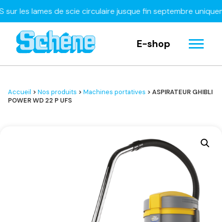
les lames de scie circulaire jusque fin septembre uniquement
E-shop
Accueil
>
Nos produits
>
Machines portatives
> ASPIRATEUR GHIBLI
POWER WD 22 P UFS