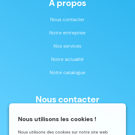
À propos
Nous contacter
Notre entreprise
Nos services
Notre actualité
Notre catalogue
Nous contacter
087 33 59 68
Nous utilisons les cookies !
mschene@schene.be
Nous utilisons des cookies sur notre site web
Avenue du Parc 16 | 4650 CHAINEUX